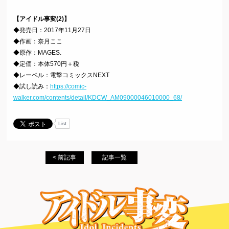
【アイドル事変(2)】
◆発売日：2017年11月27日
◆作画：奈月ここ
◆原作：MAGES.
◆定価：本体570円＋税
◆レーベル：電撃コミックスNEXT
◆試し読み：
https://comic-
walker.com/contents/detail/KDCW_AM09000046010000_68/
List
< 前記事
記事一覧