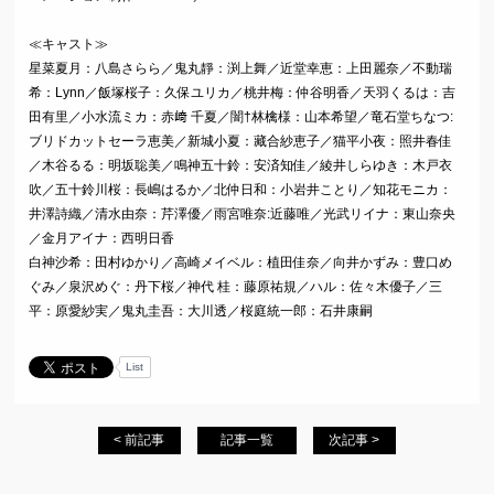
≪キャスト≫
星菜夏月：八島さらら／鬼丸靜：渕上舞／近堂幸恵：上田麗奈／不動瑞
希：Lynn／飯塚桜子：久保ユリカ／桃井梅：仲谷明香／天羽くるは：吉
田有里／小水流ミカ：赤﨑 千夏／闇†林檎様：山本希望／竜石堂ちなつ:
ブリドカットセーラ恵美／新城小夏：藏合紗恵子／猫平小夜：照井春佳
／木谷るる：明坂聡美／鳴神五十鈴：安済知佳／綾井しらゆき：木戸衣
吹／五十鈴川桜：長嶋はるか／北仲日和：小岩井ことり／知花モニカ：
井澤詩織／清水由奈：芹澤優／雨宮唯奈:近藤唯／光武リイナ：東山奈央
／金月アイナ：西明日香
白神沙希：田村ゆかり／高崎メイベル：植田佳奈／向井かずみ：豊口め
ぐみ／泉沢めぐ：丹下桜／神代 桂：藤原祐規／ハル：佐々木優子／三
平：原愛紗実／鬼丸圭吾：大川透／桜庭統一郎：石井康嗣
List
< 前記事
記事一覧
次記事 >