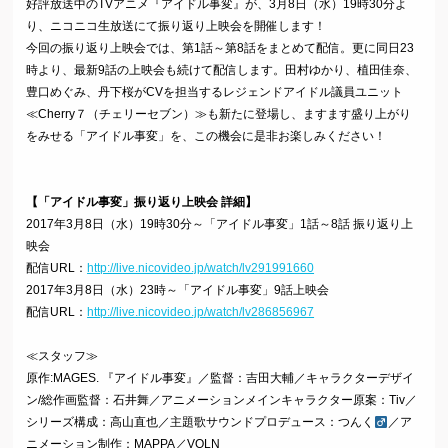
好評放送中のTVアニメ『アイドル事変』が、3月8日（水）19時30分よ
り、ニコニコ生放送にて振り返り上映会を開催します！
今回の振り返り上映会では、第1話～第8話をまとめて配信。更に同日23
時より、最新9話の上映会も続けて配信します。田村ゆかり、植田佳奈、
豊口めぐみ、丹下桜がCVを担当するレジェンドアイドル議員ユニット
≪Cherry７（チェリーセブン）≫も新たに登場し、ますます盛り上がり
をみせる「アイドル事変」を、この機会に是非お楽しみください！
【「アイドル事変」振り返り上映会 詳細】
2017年3月8日（水）19時30分～「アイドル事変」1話～8話 振り返り上
映会
配信URL：
http://live.nicovideo.jp/watch/lv291991660
2017年3月8日（水）23時～「アイドル事変」9話上映会
配信URL：
http://live.nicovideo.jp/watch/lv286856967
≪スタッフ≫
原作:MAGES. 『アイドル事変』／監督：吉田大輔／キャラクターデザイ
ン/総作画監督：石井舞／アニメーションメインキャラクター原案：Tiv／
シリーズ構成：高山直也／主題歌サウンドプロデュース：つんく
／ア
ニメーション制作：MAPPA／VOLN