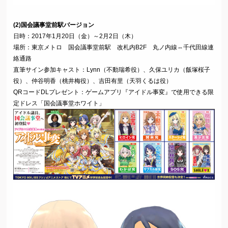
(2)国会議事堂前駅バージョン
日時：2017年1月20日（金）～2月2日（木）
場所：東京メトロ 国会議事堂前駅 改札内B2F 丸ノ内線⇔千代田線連
絡通路
直筆サイン参加キャスト：Lynn（不動瑞希役）、久保ユリカ（飯塚桜子
役）、仲谷明香（桃井梅役）、吉田有里（天羽くるは役）
QRコードDLプレゼント：ゲームアプリ『アイドル事変』で使用できる限
定ドレス「国会議事堂ホワイト」