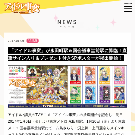
NEWS
ANIME
2017.01.05
「アイドル事変」が永田町駅＆国会議事堂前駅に降臨！直
筆サイン入り＆プレゼント付きSPポスターが掲出開始！
アイドル×議員のTVアニメ『アイドル事変』の放送開始を記念し、明日
2017年1月6日（金）より東京メトロ 永田町駅、1月20日（金）より東京
メトロ 国会議事堂前駅にて、八島さらら・渕上舞・上田麗奈らメインキ
ャスト9名の直筆サインが入った、2駅限定選挙告示風スペシャルポスタ