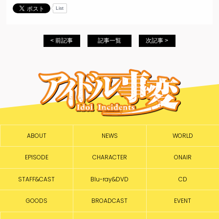
List
< 前記事
記事一覧
次記事 >
ABOUT
NEWS
WORLD
EPISODE
CHARACTER
ONAIR
STAFF&CAST
Blu-ray&DVD
CD
GOODS
BROADCAST
EVENT