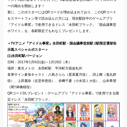
ーの掲出を開始します！
更に、このポスターにはQRコードが埋め込まれており、このQRコード
をスマートフォン等で読み込んだ方には、現在配信中のゲームアプリ
『アイドル事変』で使用できるドレス「永田町ブラック」「国会議事堂
ホワイト」を、各駅限定でもれなくプレゼントします。
＜TVアニメ『アイドル事変』永田町駅・国会議事堂前駅 2駅限定選挙告
示風スペシャルポスター＞
(1)永田町駅バージョン
日時：2017年1月6日(金)～1月19日（木）
場所：東京メトロ 永田町駅 平河町方面改札外
直筆サイン参加キャスト：八島さらら（星菜夏月役）、渕上舞（鬼丸靜
役）、上田麗奈（近堂幸恵役）、赤﨑千夏（小水流ミカ役）、山本希望
（闇†林檎様役）
QRコードDLプレゼント：ゲームアプリ『アイドル事変』で使用できる限
定ドレス「永田町ブラック」