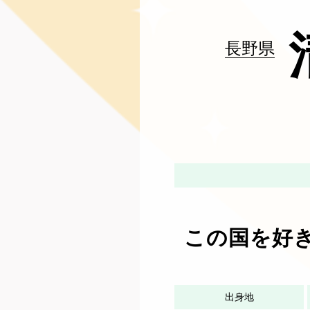
長野県
この国を好
出身地