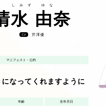
しみず ゆな
清水 由奈
芹澤優
CV
マニフェスト・公約
きになってくれますように
年齢
生年月日