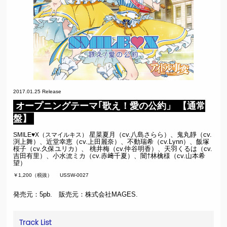
2017.01.25 Release
オープニングテーマ｢歌え！愛の公約」 【通常
盤】
星菜夏⽉（cv.八島さらら）、⻤丸靜（cv.
SMILE♥X（スマイルキス）
渕上舞）、近堂幸恵（cv.上⽥麗奈）、不動瑞希（cv.Lynn）、飯塚
桜子（cv.久保ユリカ）、 桃井梅（cv.仲⾕明⾹）、天⽻くるは（cv.
吉⽥有⾥）、⼩水流ミカ（cv.⾚﨑千夏）、闇†林檎様（cv.⼭本希
望）
￥1,200（税抜）
USSW-0027
発売元：5pb. 販売元：株式会社MAGES.
Track List