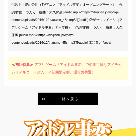
①歌え！愛の公約（TVアニメ『アイドル事変』オープニングテーマ） 作
詞/作曲：つんく 編曲：大久保薫 [audio mp3="https://idoljihen.jp/wp/wp-
content/uploads/2016/12/utaeaino_45s.mp3"][/audio] ②ザッツマイポリ（ア
プリゲーム『アイドル事変』テーマ曲） 作詞/作曲：つんく 編曲：大久
保薫 [audio mp3="https://idoljihen.jp/wp/wp-
content/uploads/2016/12/thatsmy_45s.mp3"][/audio] ③④各off Vocal
≪初回特典≫
アプリゲーム『アイドル事変』で使用可能なアイテム
シリアルコード封入（※初回限定盤、通常盤共通）
一覧へ戻る