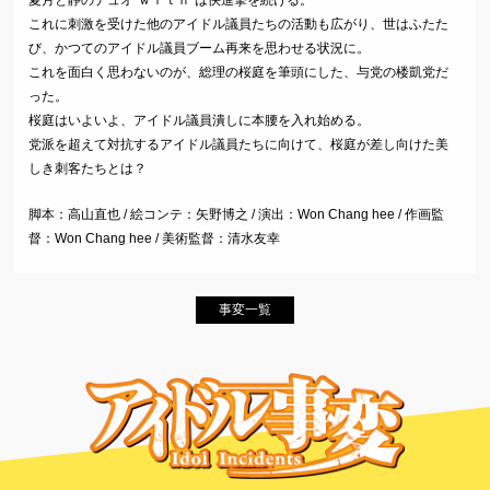
夏月と靜のデュオ“ｗｉｔｈ”は快進撃を続ける。
これに刺激を受けた他のアイドル議員たちの活動も広がり、世はふたた
び、かつてのアイドル議員ブーム再来を思わせる状況に。
これを面白く思わないのが、総理の桜庭を筆頭にした、与党の楼凱党だ
った。
桜庭はいよいよ、アイドル議員潰しに本腰を入れ始める。
党派を超えて対抗するアイドル議員たちに向けて、桜庭が差し向けた美
しき刺客たちとは？
脚本：高山直也 / 絵コンテ：矢野博之 / 演出：Won Chang hee / 作画監
督：Won Chang hee / 美術監督：清水友幸
事変一覧