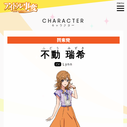
CHARACTER
ふどう みずき
不動 瑞希
Lynn
CV