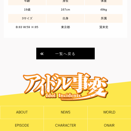
年齢
身長
体重
19歳
167cm
49kg
3サイズ
出身
所属
B:83 W:59 Ｈ:85
東京都
賛来党
一覧へ戻る
ABOUT
NEWS
WORLD
EPISODE
CHARACTER
ONAIR