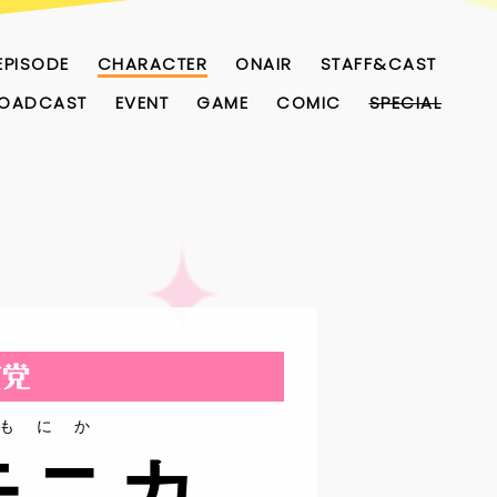
EPISODE
CHARACTER
ONAIR
STAFF&CAST
OADCAST
EVENT
GAME
COMIC
SPECIAL
 もにか
モニカ