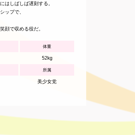
にはしばしば遅刻する。
シップで、
笑顔で収める役だ。
体重
52kg
所属
美少女党