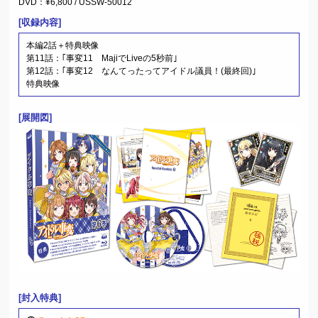
DVD：¥6,800 / USSW-50012
[収録内容]
本編2話＋特典映像
第11話：｢事変11 MajiでLiveの5秒前｣
第12話：｢事変12 なんてったってアイドル議員！(最終回)｣
特典映像
[展開図]
[封入特典]