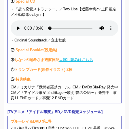
①
Special CD
・「超☆恋愛ストラテジー」／Two Lips【近藤幸恵cv.上田麗奈
／不動瑞希cv.Lynn】
・Original Soundtrack／立山秋航
②
Special Booklet(設定集)
③
ちなつの瑞希さま観察日記
→試し読みはこちら
④
トランプカード(原作イラスト) 2枚
⑤
特典映像
CM／ミカリナ『我武者羅彡ガール』CM／DVD&Blu-Ray 発売中
CM／『アイドル事変 2ndStage〜歌え!愛の公約〜』発売中 事
変11 ENDカード／事変12 ENDカード
[TVアニメ『アイドル事変』BD／DVD発売スケジュール]
ブルーレイ＆DVD 第1巻
2017年3月22日(水)(BD 品番：USSW-50001 ／ DVD 品番：USSW-