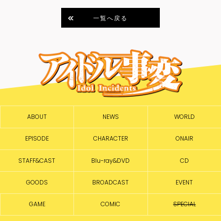
一覧へ戻る
ABOUT
NEWS
WORLD
EPISODE
CHARACTER
ONAIR
STAFF&CAST
Blu-ray&DVD
CD
GOODS
BROADCAST
EVENT
GAME
COMIC
SPECIAL