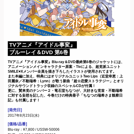
TVアニメ『アイドル事変』
ブルーレイ＆DVD 第6巻
TVアニメ『アイドル事変』Blu-ray＆DVD最終第6巻のジャケットには、
アニメーションメインキャラクター原案・Tivによる、超党派ユニット
SMILE♥Xメンバー全員を描き下ろしたイラストが使用されてます。
また本編に加え、特典にはオリジナルユニットTwo Lips（近堂幸恵：上
田麗奈／不動瑞希：Lynn）が歌う新曲「超☆恋愛ストラテジー」とオリ
ジナルサウンドトラック収録のスペシャルCDが付属！
更に、賛来党のナンバー２・竜石堂ちなつが、大好きな党首・不動瑞希
に対する妄想を記した、今巻だけの特典冊子「ちなつの瑞希さま観察日
記」も付属します！
[発売日]
2017年8月23日(水)
[価格/品番]
Blu-ray：¥7,800 / USSW-50006