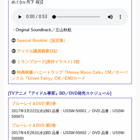
めぐ(cv.丹下 桜)】
・Original Soundtrack／立山秋航
②
Special Booklet（設定集）
③
アイドル議員観察日記
④
トランプカード(原作イラスト) 2枚
⑤
特典映像:ハニートラップ『Honey Moon Cafe』CM／カーバ
ンクル『Green Fairy』CM／ENDカード
[TVアニメ『アイドル事変』BD／DVD発売スケジュール]
ブルーレイ＆DVD 第1巻
2017年3月22日(水)(BD 品番：USSW-50001 ／ DVD 品番：USSW-
50007)
ブルーレイ＆DVD 第2巻
2017年4月26日(水)(BD 品番：USSW-50002 ／ DVD 品番：USSW-
50008)