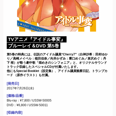
TVアニメ『アイドル事変』
ブルーレイ＆DVD 第5巻
第5巻の特典には、伝説のアイドル議員“Cherry7”（白神沙希：田村ゆか
り／高崎メイベル：植田佳奈／向井かずみ：豊口めぐみ／泉沢めぐ：丹
下 桜）が歌う劇中歌「煌めきのシンフォニア」と、オリジナルサウンド
トラック収録したスペシャルCDが付属いたします。
他にもSpecial Booklet（設定集）、アイドル議員観察日記、トランプカ
ード （原作イラスト）も付属。
[発売日]
2017年7月26日(水)
[価格/品番]
Blu-ray：¥7,800 / USSW-50005
DVD：¥6,800 / USSW-50011
[収録内容]