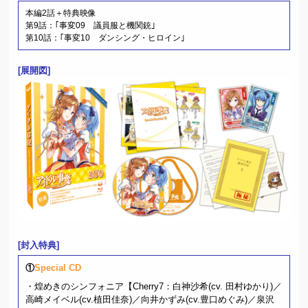
本編2話＋特典映像
第9話：｢事変09 議員服と機関銃｣
第10話：｢事変10 ダンシング・ヒロイン｣
[展開図]
[封入特典]
①
Special CD
・煌めきのシンフォニア【Cherry7：白神沙希(cv. 田村ゆかり)／
高崎メイベル(cv.植田佳奈)／向井かずみ(cv.豊口めぐみ)／泉沢