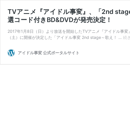
TVアニメ『アイドル事変』、「2nd st
選コード付きBD&DVDが発売決定！
2017年1月8日（日）より放送を開始したTVアニメ『アイドル事変
（土）に開催が決定した「アイドル事変 2nd stage～歌え！ …
続
アイドル事変 公式ポータルサイト